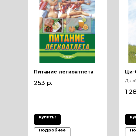
Питание легкоатлета
Ци-
Дрей
253
р.
1 2
Купить!
Ку
Подробнее
По