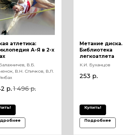
кая атлетика:
Метание диска.
иклопедия А-Я в 2-х
Библиотека
ах
легкоатлета
 Балахничев, В.Б.
К.И. Буханцов
ченок, В.Н. Спичков, В.Л.
253
р.
йнбах
42
р.
1 496
р.
пить!
Купить!
дробнее
Подробнее