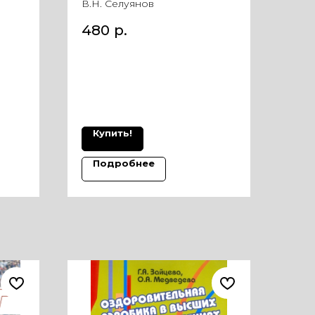
В.Н. Селуянов
480
р.
Купить!
Подробнее