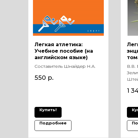
Легкая атлетика:
Лег
Учебное пособие (на
энц
английском языке)
том
Составитель Шнайдер Н.А.
В.В.
Зели
550
р.
Ште
1 3
Купить!
Ку
Подробнее
По