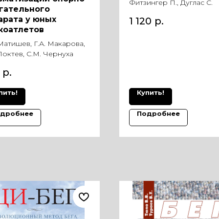
Фитзингер П., Дуглас С.
гательного
арата у юных
1 120
р.
коатлетов
 Матишев, Г.А. Макарова,
 Локтев, С.М. Чернуха
р.
пить!
Купить!
дробнее
Подробнее