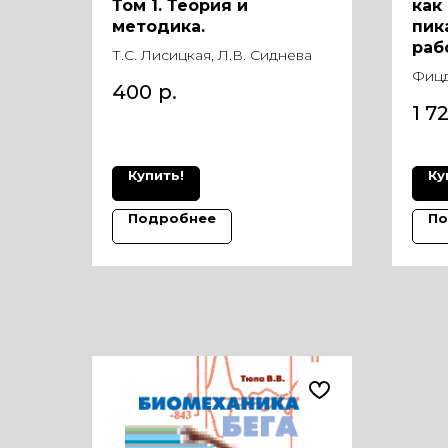
Том 1. Теория и
как
методика.
пик
раб
Т.С. Лисицкая, Л.В. Сиднева
Фицд
400
р.
1 7
Купить!
Ку
Подробнее
По