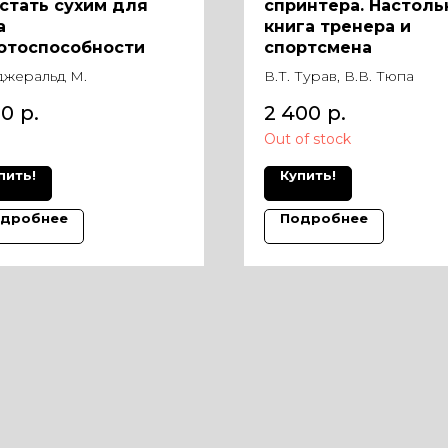
 стать сухим для
спринтера. Настоль
а
книга тренера и
отоспособности
спортсмена
жеральд М.
В.Т. Турав, В.В. Тюпа
20
р.
2 400
р.
Out of stock
пить!
Купить!
дробнее
Подробнее