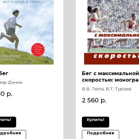
бег
Бег с максимальной
скоростью: моногр
ер Дэнни
В.В. Тюпа, В.Т. Тураев
80
р.
2 560
р.
пить!
Купить!
дробнее
Подробнее