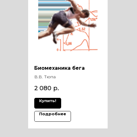
Биомеханика бега
В.В. Тюпа
2 080
р.
Купить!
Подробнее