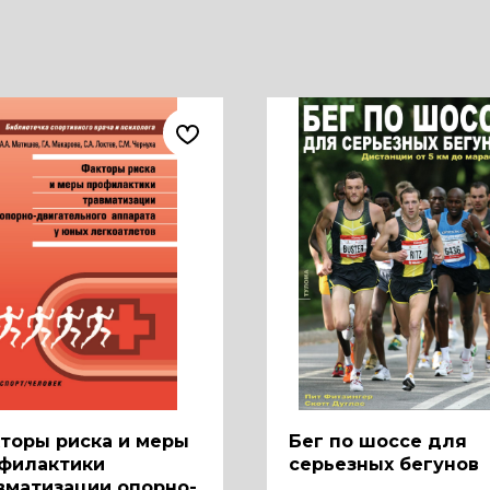
торы риска и меры
Бег по шоссе для
филактики
серьезных бегунов
вматизации опорно-