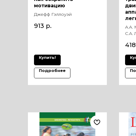
мотивацию
дви
апп
Джефф Гэллоуэй
лег
913
р.
А.А.
С.А.
418
Купить!
Ку
Подробнее
По