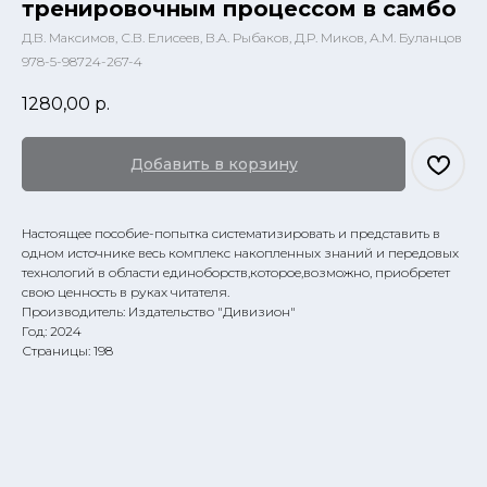
тренировочным процессом в самбо
Д.В. Максимов, С.В. Елисеев, В.А. Рыбаков, Д.Р. Миков, А.М. Буланцов
978-5-98724-267-4
1280,00
р.
Добавить в корзину
Настоящее пособие-попытка систематизировать и представить в
одном источнике весь комплекс накопленных знаний и передовых
технологий в области единоборств,которое,возможно, приобретет
свою ценность в руках читателя.
Производитель: Издательство "Дивизион"
Год: 2024
Страницы: 198