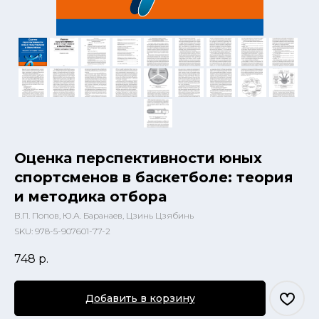
Оценка перспективности юных
спортсменов в баскетболе: теория
и методика отбора
В.П. Попов, Ю.А. Баранаев, Цзинь Цзябинь
SKU:
978-5-907601-77-2
748
р.
Добавить в корзину