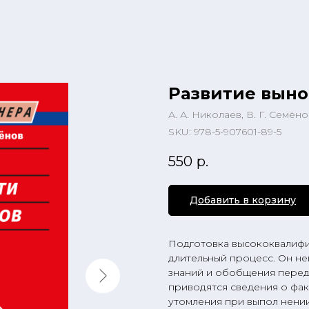
Развитие выно
А. А. Николаев, В. Г. Семёно
SKU:
978-5-907601-89-5
550
р.
Добавить в корзину
Подготовка высококвалифи
длительный процесс. Он н
знаний и обобщения перед
приводятся сведения о фак
утомления при выпол нени