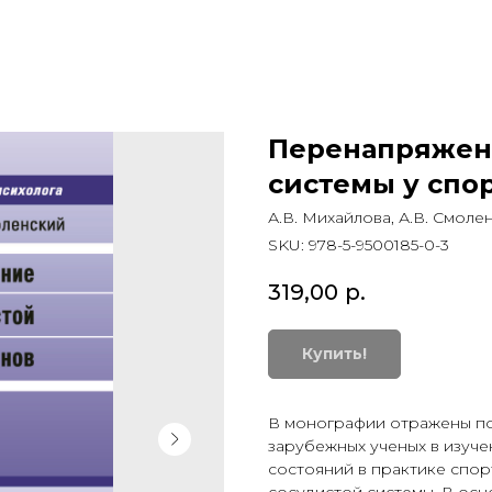
Перенапряжен
системы у спо
А.В. Михайлова, А.В. Смоле
SKU:
978-5-9500185-0-3
319,00
р.
Купить!
В монографии отражены по
зарубежных ученых в изуче
состояний в практике спо