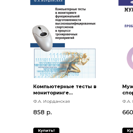
Компьютерные тесты в
Муж
мониторинге
спо
функциональной
дос
Ф.А. Иорданская
Ф.А.
подготовленности
пол
высококвалифицирован
858
р.
66
ных спортсменов
Купить!
Ку