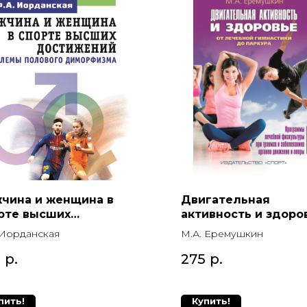
чина и женщина в
Двигательная
рте высших
активность и здоро
тижений (проблемы
От лечебной
 Иорданская
М.А. Еремушкин
ового диморфизма)
гимнастики до парк
0
р.
275
р.
пить!
Купить!