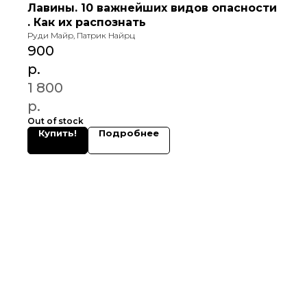
Лавины. 10 важнейших видов опасности
. Как их распознать
Руди Майр, Патрик Найрц
900
р.
1 800
р.
Out of stock
Купить!
Подробнее