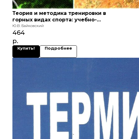
Теория и методика тренировки в
горных видах спорта: учебно-
методическое пособие
Ю.В. Байковский
464
р.
Купить!
Подробнее