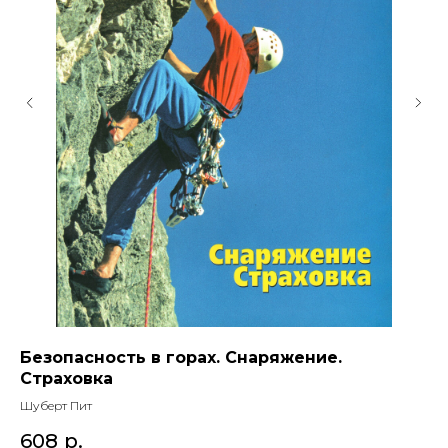
ты
Безопасность в горах. Снаряжение.
Т
Страховка
в
п
Шуберт Пит
Ю.
608
р.
4