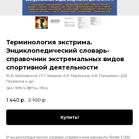
Терминология экстрима.
Энциклопедический словарь-
справочник экстремальных видов
спортивной деятельности
Ю.В. Байковский, П.П. Захаров, А.И. Мартынов, А.В. Пилькевич, Д.В.
Провалов и др.
SKU:
978-5-98724-119-6
1 440
р.
2 100
р.
Купить!
В энциклопедическом словаре-справочнике раскрыты более 5 000